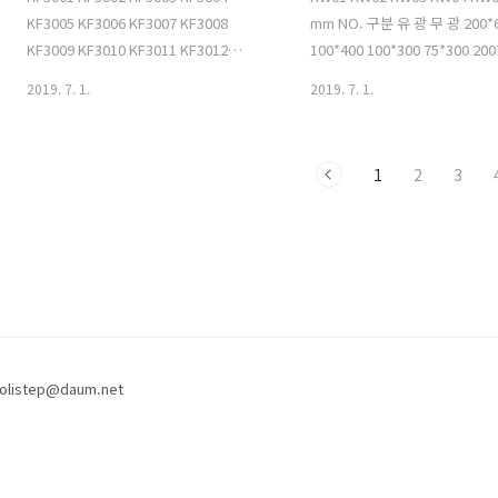
KF3005 KF3006 KF3007 KF3008
mm NO. 구분 유 광 무 광 200*
KF3009 KF3010 KF3011 KF3012
100*400 100*300 75*300 200
KF3013 KF3014 KF3015 KF3016
100*400 100*300 75*300 1 K
2019. 7. 1.
2019. 7. 1.
KF3017 KF3018 KF3019 KF3020
이보리) ○ ○ ○ ○ ● - ● ● 2
KF3021 KF3022 KF3023 KF3024
(연회색) ○ ○ ○ ○ ● ● ● ●
KF3025 KF3026 KF3027 KF3028
(진회색) ○ ○ ○ ○ - ● ● ● 
1
2
3
KF3029 KF3030 KF3031 KF3032
(검정) - ○ ○ ○ - - ● ● 5 K
KF3033 KF3034 KF3035 KF3036
○ ○ ○ ○ ● ● ● ●
KF3037 KF3038 KF3039 KF3040
KF3041 KF3042 KF3043 KF3044
KF3045 KF3046 KF3047 KF3048
KF3049 KF3050 KF3051 KF3052
KF3053 KF3054 K..
olistep@daum.net