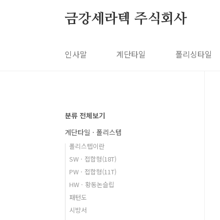
본문 바로가기
금강세라텍 주식회사
인사말
계단타일
폴리싱타일
분류 전체보기
계단타일 · 폴리스텝
폴리스텝이란
SW · 접합형(18T)
PW · 접합형(11T)
HW · 황동논슬립
패턴도
시방서