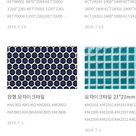
KET96001 3876*2584 KET70002
KCT24241 2400*2400 KCT36
3230*2261 KET70003 3230*2261
3600*2400 KCT24301 2400*3
KET70004 3230*2261 KET70005
KCT24302 2400*3000 KCT24
3230*2261 KET63006 2261*2907
2400*2400 KCT12241 1200*2
2019. 7. 13.
2019. 7. 13.
KET36007 1938*1938 KET12008
KCT30241 3000*2400 KCT30
1292*969 KET18009 1938*969
3000*2400 KCT12242 1200*2
KET50010 3230*1615 KET50011
KCT12243 1200*2400 KCT30
3230*1615 KET50012 3230*1615
3000*2400 KCT30244 3000*2
원형 모자이크타일
모자이크타일 23*23mm
KM1901 KM1902 KM2801 KM2802
KM2301 KM2302 KM303 KM2
KM2803 KM2804 KM2805 KM2806
KM2305 KM2306 KM2307 KM
KM2309 KM2310 KM2311 KM
2019. 7. 1.
KM2313 KM2314 KM2315 KM
2019. 7. 1.
KM2317 KM2318 KM2319 KM