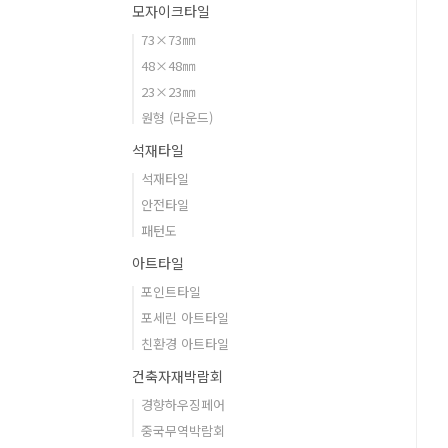
모자이크타일
73×73㎜
48×48㎜
23×23㎜
원형 (라운드)
석재타일
석재타일
안전타일
패턴도
아트타일
포인트타일
포세린 아트타일
친환경 아트타일
건축자재박람회
경향하우징페어
중국무역박람회