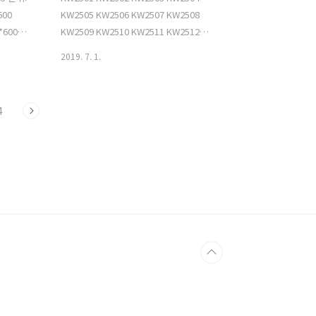
600
KW2505 KW2506 KW2507 KW2508
*600
KW2509 KW2510 KW2511 KW2512
W01 (아
KW2513 KW2514 KW2515 KW2516
2019. 7. 1.
 KW02
KW2517 KW2518 KW2519 KW2520
 3 KW03
KW2521 KW2522 KW2523 KW2524
4 KW04
KW2525 KW2526 KW2527 KW2528
4
W05 (백색)
KW2529 KW2530 KW2531 KW2532
KW2533 KW2534 KW2535