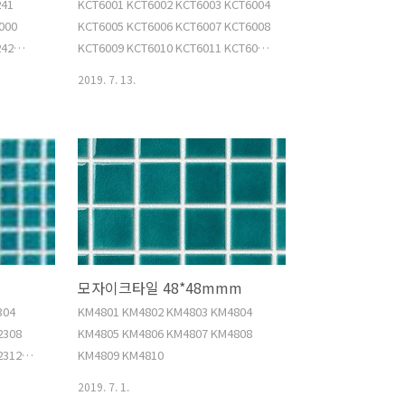
241
KCT6001 KCT6002 KCT6003 KCT6004
000
KCT6005 KCT6006 KCT6007 KCT6008
242
KCT6009 KCT6010 KCT6011 KCT6012
400
KCT6013 KCT6014 KCT6015
2019. 7. 13.
242
400
243
400
모자이크타일 48*48mmm
304
KM4801 KM4802 KM4803 KM4804
2308
KM4805 KM4806 KM4807 KM4808
2312
KM4809 KM4810
2316
2019. 7. 1.
2320