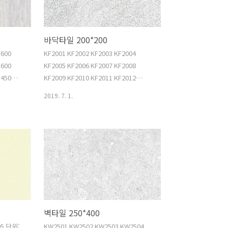
바닥타일 200*200
*600
KF2001 KF2002 KF2003 KF2004
*600
KF2005 KF2006 KF2007 KF2008
*450
KF2009 KF2010 KF2011 KF2012
*450
KF2013 KF2014 KF2015 KF2016
2019. 7. 1.
*450
KF2017 KF2018 KF2019 KF2020
*450
KF2021 KF2022 KF2023 KF2024
*450
KF2025 KF2026 KF2027 KF2028
*450
KF2029 KF2030 KF2031 KF2032
*450
KF2033 KF2034 KF2035 KF2036
*450
KF2037 KF2038 KF2039 KF2040
KF2041 KF2042 KF2043 KF2044
KF2045 KF2046 KF2047 KF2048
KF2049 KF2050
벽타일 250*400
05 단위:
KW2501 KW2502 KW2503 KW2504